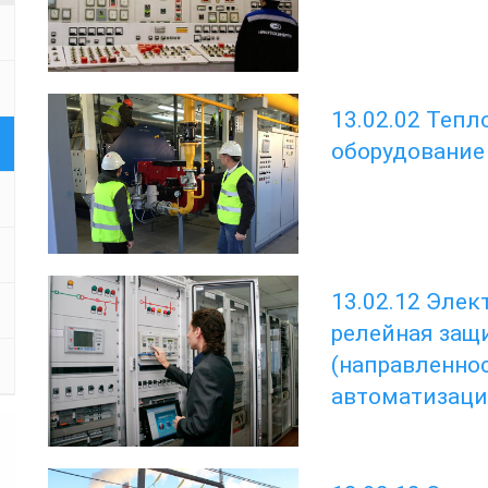
13.02.02 Тепл
оборудование
13.02.12 Элек
релейная защ
(направленнос
автоматизаци