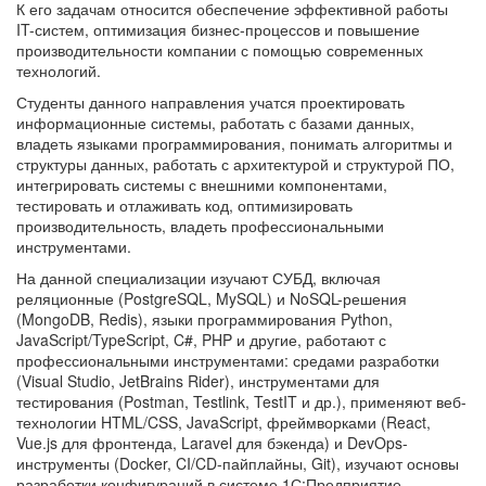
К его задачам относится обеспечение эффективной работы
IT-систем, оптимизация бизнес-процессов и повышение
производительности компании с помощью современных
технологий.
Студенты данного направления учатся проектировать
информационные системы, работать с базами данных,
владеть языками программирования, понимать алгоритмы и
структуры данных, работать с архитектурой и структурой ПО,
интегрировать системы с внешними компонентами,
тестировать и отлаживать код, оптимизировать
производительность, владеть профессиональными
инструментами.
На данной специализации изучают СУБД, включая
реляционные (PostgreSQL, MySQL) и NoSQL-решения
(MongoDB, Redis), языки программирования Python,
JavaScript/TypeScript, C#, PHP и другие, работают с
профессиональными инструментами: средами разработки
(Visual Studio, JetBrains Rider), инструментами для
тестирования (Postman, Testlink, TestIT и др.), применяют веб-
технологии HTML/CSS, JavaScript, фреймворками (React,
Vue.js для фронтенда, Laravel для бэкенда) и DevOps-
инструменты (Docker, CI/CD-пайплайны, Git), изучают основы
разработки конфигураций в системе 1С:Предприятие.